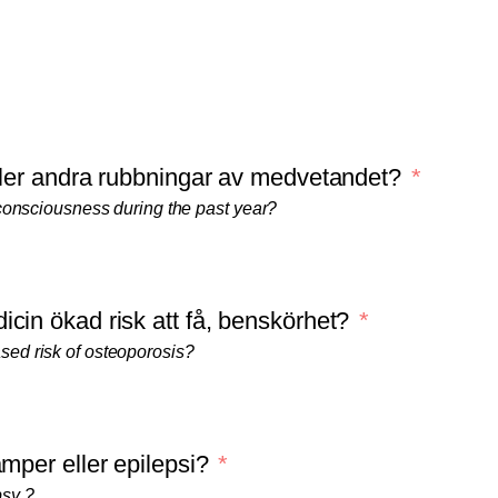
eller andra rubbningar av medvetandet?
f consciousness during the past year?
cin ökad risk att få, benskörhet?
sed risk of osteoporosis?
amper eller epilepsi?
psy ?