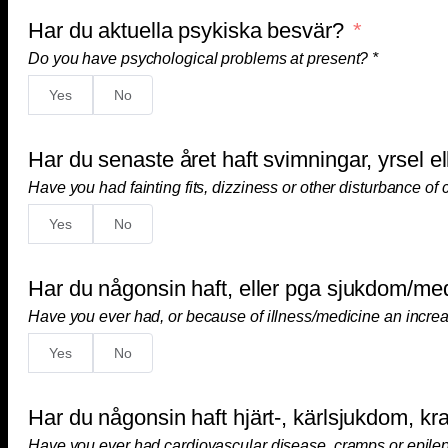
Har du aktuella psykiska besvär?
Do you have psychological problems at present? *
Yes
No
Har du senaste året haft svimningar, yrsel 
Have you had fainting fits, dizziness or other disturbance o
Yes
No
Har du någonsin haft, eller pga sjukdom/medi
Have you ever had, or because of illness/medicine an increa
Yes
No
Har du någonsin haft hjärt-, kärlsjukdom, kr
Have you ever had cardiovascular disease, cramps or epile