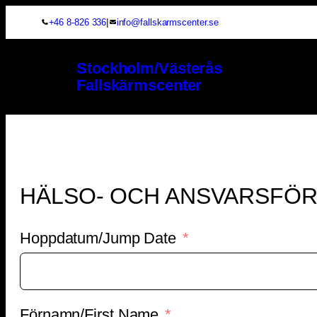
|
+46 8-826 336
info@fallskarmscenter.se
Stockholm/Västerås
Fallskärmscenter
HÄLSO- OCH ANSVARSFÖ
Hoppdatum/Jump Date
Förnamn/First Name