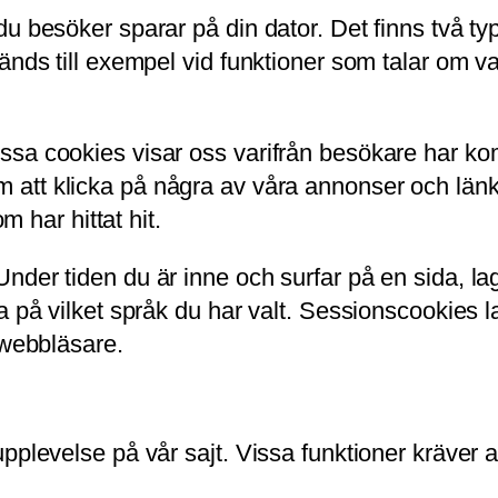
u besöker sparar på din dator. Det finns två ty
vänds till exempel vid funktioner som talar om
sa cookies visar oss varifrån besökare har kom
om att klicka på några av våra annonser och länk
m har hittat hit.
nder tiden du är inne och surfar på en sida, la
a på vilket språk du har valt. Sessionscookies l
 webbläsare.
pplevelse på vår sajt. Vissa funktioner kräver 