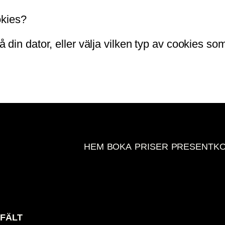
okies?
på din dator, eller välja vilken typ av cookies s
HEM
BOKA
PRISER
PRESENTK
FÄLT